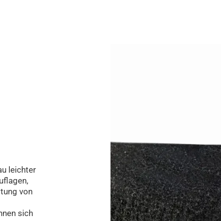
u leichter
uflagen,
ltung von
hnen sich